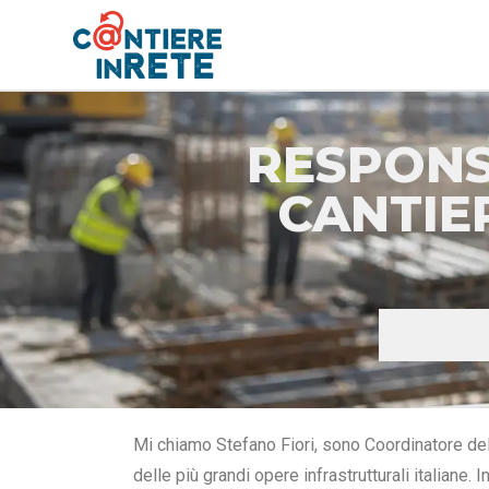
In Cloud
Gestionale Sic
RESPONS
CANTIER
Mi chiamo Stefano Fiori, sono Coordinatore de
delle più grandi opere infrastrutturali italiane