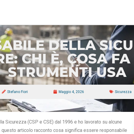
urezza
Commesse
Chi Siamo
Portfolio Cantieri
News
Contatti
ABILE DELLA SICU
E: CHI È, COSA FA
STRUMENTI USA
Stefano Fiori
Maggio 4, 2026
Sicurezza
lla Sicurezza (CSP e CSE) dal 1996 e ho lavorato su alcune
. In questo articolo racconto cosa significa essere responsabile